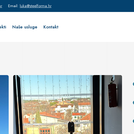
hr
Email:
luka@steelforma.hr
ekti
Naše usluge
Kontakt