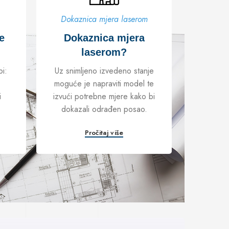
Dokaznica mjera laserom
e
Dokaznica mjera
laserom?
bi:
Uz snimljeno izvedeno stanje
moguće je napraviti model te
i
izvući potrebne mjere kako bi
dokazali odrađen posao.
Pročitaj više