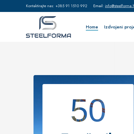
Kontaktirajte nas: +385 91 1510 992
Email:
info@steelforma.
Home
Izdvojeni proj
50