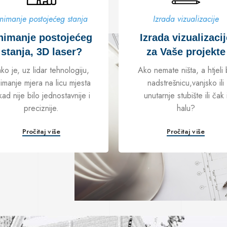
nimanje postojećeg stanja
Izrada vizualizacije
nimanje postojećeg
Izrada vizualizacij
stanja, 3D laser?
za Vaše projekte
ko je, uz lidar tehnologiju,
Ako nemate ništa, a htjeli 
imanje mjera na licu mjesta
nadstrešnicu,vanjsko ili
kad nije bilo jednostavnije i
unutarnje stubište ili čak 
preciznije.
halu?
Pročitaj više
Pročitaj više